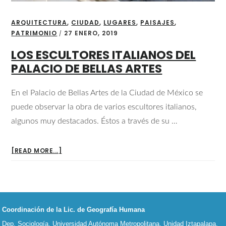
ARQUITECTURA
,
CIUDAD
,
LUGARES
,
PAISAJES
,
PATRIMONIO
27 ENERO, 2019
/
LOS ESCULTORES ITALIANOS DEL
PALACIO DE BELLAS ARTES
En el Palacio de Bellas Artes de la Ciudad de México se
puede observar la obra de varios escultores italianos,
algunos muy destacados. Éstos a través de su …
ABOUT
[READ MORE...]
LOS
ESCULTORES
ITALIANOS
DEL
Footer
PALACIO
Coordinación de la Lic. de Geografía Humana
DE
Dep. Sociología, Universidad Autónoma Metropolitana, Unidad Iztapalapa.
BELLAS