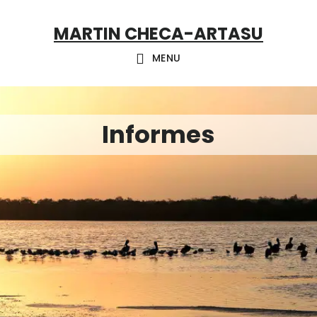
Skip
Skip
Skip
MARTIN CHECA-ARTASU
to
to
to
primary
main
footer
MENU
navigation
content
Informes