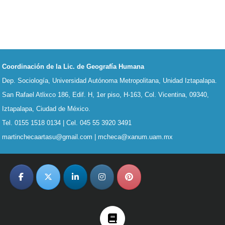
Footer
Coordinación de la Lic. de Geografía Humana
Dep. Sociología, Universidad Autónoma Metropolitana, Unidad Iztapalapa.
San Rafael Atlixco 186, Edif. H, 1er piso, H-163,
Col. Vicentina, 09340,
Iztapalapa, Ciudad de México.
Tel. 0155 1518 0134 | Cel. 045 55 3920 3491
martinchecaartasu@gmail.com | mcheca@xanum.uam.mx