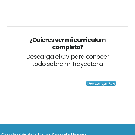
REIVINDICANDO
LA
UTILIDAD
DEL
PAISAJE.
¿Quieres ver mi currículum
completo?
Descarga el CV para conocer
todo sobre mi trayectoria
Descargar CV
Footer