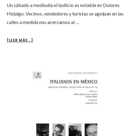
Un sábado a mediodía el bullicio es notable en Dolores
Hidalgo. Vecinos, vendedores y turistas se agolpan en las
calles a medida nos acercamos al …
ABOUT
[LEER MÁS...]
UN
HITO
NEOGÓTICO
EN
EL
PAISAJE
DE
DOLORES
HIDALGO.
EL
TEMPLO
DE
LA
SALETA.