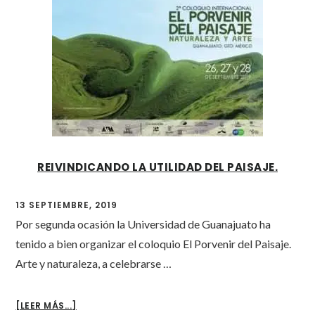
LIBRO:
ITALIANOS
EN
MÉXICO.
ARQUITECTOS,
INGENIEROS
Y
ARTISTAS
ENTRE
LOS
SIGLOS
REIVINDICANDO LA UTILIDAD DEL PAISAJE.
XIX
Y
XX.
13 SEPTIEMBRE, 2019
Por segunda ocasión la Universidad de Guanajuato ha
tenido a bien organizar el coloquio El Porvenir del Paisaje.
Arte y naturaleza, a celebrarse …
ABOUT
[LEER MÁS...]