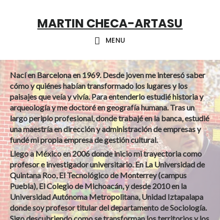
Skip
Skip
Skip
MARTIN CHECA-ARTASU
to
to
to
primary
main
footer
MENU
navigation
content
Nací en Barcelona en 1969. Desde joven me interesó saber
cómo y quiénes habían transformado los lugares y los
paisajes que veía y vivía. Para entenderlo estudié historia y
arqueología y me doctoré en geografía humana. Tras un
largo periplo profesional, donde trabajé en la banca, estudié
una maestría en dirección y administración de empresas y
fundé mi propia empresa de gestión cultural.
Llego a México en 2006 donde inicio mi trayectoria como
profesor e investigador universitario. En La Universidad de
Quintana Roo, El Tecnológico de Monterrey (campus
Puebla), El Colegio de Michoacán, y desde 2010 en la
Universidad Autónoma Metropolitana, Unidad Iztapalapa
donde soy profesor titular del departamento de Sociología.
Sigo descubriendo como se transforman los territorios y los