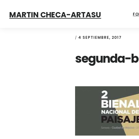
Skip
Skip
Skip
MARTIN CHECA-ARTASU
to
to
to
FO
primary
main
footer
navigation
content
4 SEPTIEMBRE, 2017
/
segunda-bi