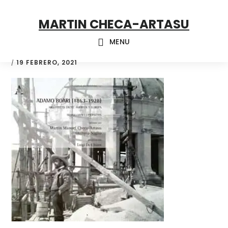
Skip
Skip
Skip
MARTIN CHECA-ARTASU
to
to
to
primary
main
footer
MENU
navigation
content
19 FEBRERO, 2021
/