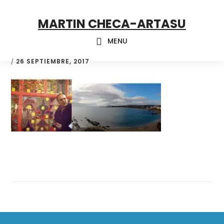
Skip
Skip
Skip
MARTIN CHECA-ARTASU
to
to
to
primary
main
footer
MENU
navigation
content
26 SEPTIEMBRE, 2017
/
Footer