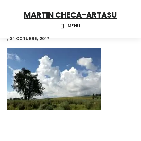
Skip
Skip
Skip
MARTIN CHECA-ARTASU
to
to
to
primary
main
footer
MENU
navigation
content
31 OCTUBRE, 2017
/