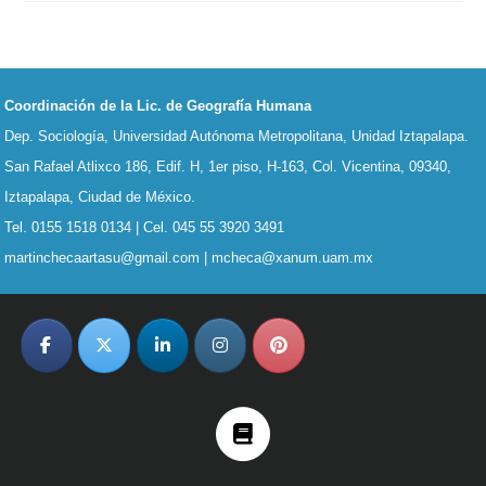
Footer
Coordinación de la Lic. de Geografía Humana
Dep. Sociología, Universidad Autónoma Metropolitana, Unidad Iztapalapa.
San Rafael Atlixco 186, Edif. H, 1er piso, H-163,
Col. Vicentina, 09340,
Iztapalapa, Ciudad de México.
Tel. 0155 1518 0134 | Cel. 045 55 3920 3491
martinchecaartasu@gmail.com | mcheca@xanum.uam.mx