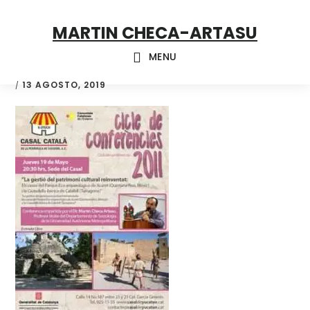
Skip
Skip
Skip
MARTIN CHECA-ARTASU
to
to
to
primary
main
footer
MENU
navigation
content
13 AGOSTO, 2019
/