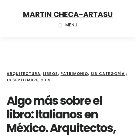
Skip
Skip
Skip
MARTIN CHECA-ARTASU
to
to
to
primary
main
footer
MENU
navigation
content
ARQUITECTURA
,
LIBROS
,
PATRIMONIO
,
SIN CATEGORÍA
/
18 SEPTIEMBRE, 2019
Algo más sobre el
libro: Italianos en
México. Arquitectos,