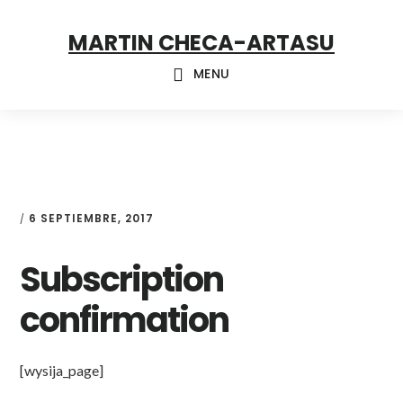
Skip
Skip
Skip
MARTIN CHECA-ARTASU
to
to
to
primary
main
footer
MENU
navigation
content
6 SEPTIEMBRE, 2017
/
Subscription
confirmation
[wysija_page]